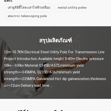
แท็ก:
เสายูทิลิตี้โลหะเสาไฟฟ้าเหลื่อม
metal utility poles
electric telescoping pole
สรุปผลิตภัณฑ์
12m 10.7KN Electrical Steel Utility Pole For Transmission Line 
Project Introduction Available height 5-80m Electric pressure 
10kv--550kv Material Q345B/A572,minimum yield 
strength>=345MPA, Q235B/A36,minimum yield 
strength>=235MPA Galvanized Hot dip galvanization,thickness 
is>=12um Delivery lead time ...