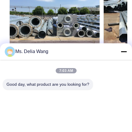
Ms. Delia Wang
VIDEO
90 ฟุต กระปุก โมโนโพล ทาวเวอร์สําหรับ
สายไฟฟ้าสําห
7:03 AM
โทรคมนาคมด้วยการประกอบอย่างรวดเร็ว
กระปุกร้อน
และการก่อสร้างเหล็กในประเทศ
การติดตั้งที่
90 ฟุต กระปุก โมโนโพล ทาวเวอร์สําหรับ
เสาไฟฟ้าเหล็กเ
Good day, what product are you looking for?
โทรคมนาคมด้วยการประกอบอย่างรวดเร็วและการ
สำหรับเสาโลหะ
ก่อสร้างเหล็กในประเทศ ข้อดีของโมโนโปล: รอย
ข้อมูลจำเพาะ ว
เท้าและรากฐานของหอคอยขนาดเล็กสะดวกและ
คุณภาพสูง ความ
รวดเร็วในการตั้งสวยงามมหาสมัยสําหรับการใช้
ตามความต้องกา
รับคําอ้างอิง
งานในการบรรทุกที่แตกต่างกัน รายละเอียด: สตาน
กลม, ทรงกรวย, 
ด์ทาวเวอร์ ลักษณะ เป้าหมาย ซีรี่ย์ MP230 15-30
กลาง, เพลาหลา
เมตร โทรคมน...