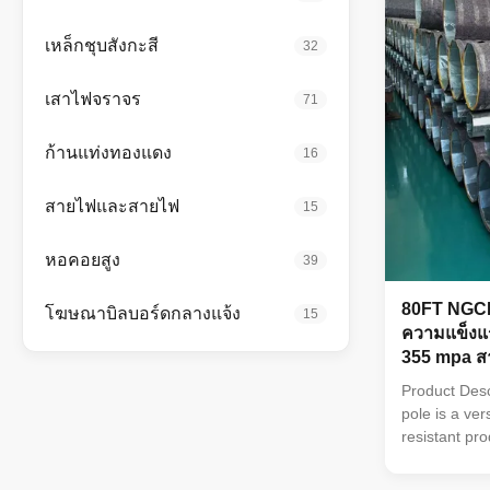
40mm make i
dependable c
เหล็กชุบสังกะสี
32
finish enhan
maintenance 
เสาไฟจราจร
71
ก้านแท่งทองแดง
16
สายไฟและสายไฟ
15
หอคอยสูง
39
80FT NGCP
โฆษณาบิลบอร์ดกลางแจ้ง
15
ความแข็งแร
355 mpa ส
Product Desc
pole is a ver
resistant pro
industrial an
zinc coating