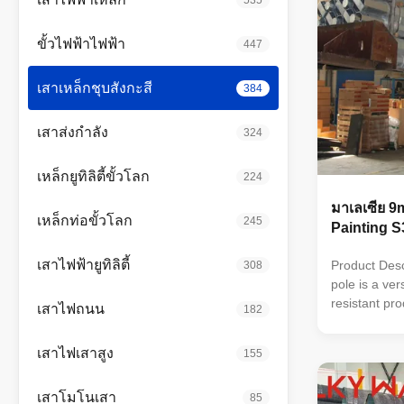
ขั้วไฟฟ้าไฟฟ้า
447
เสาเหล็กชุบสังกะสี
384
เสาส่งกำลัง
324
เหล็กยูทิลิตี้ขั้วโลก
224
มาเลเซีย 
เหล็กท่อขั้วโลก
245
Painting 
เสาไฟฟ้ายูทิลิตี้
Product Desc
308
pole is a ver
resistant pro
เสาไฟถนน
182
industrial an
zinc coating
เสาไฟเสาสูง
155
shapes (roun
ultimate ten
เสาโมโนเสา
MPa, and th
85