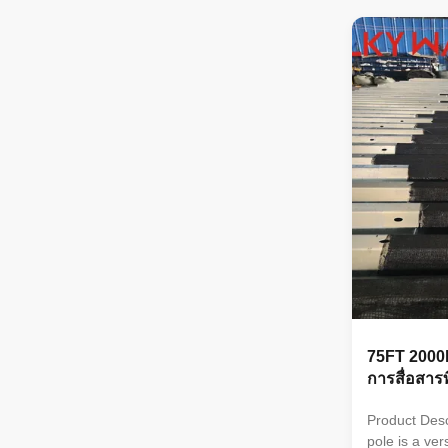
shapes (roun
ultimate ten
MPa, and th
40mm make i
dependable c
finish enhan
maintenance 
75FT 2000
การสื่อสารท
Product Desc
pole is a ver