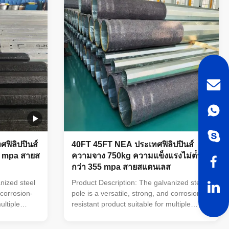
nd
40mm make it an adaptable and
p galvanized
dependable choice. The hot dip galvanized
and reduces
finish enhances its longevity and reduces
an
maintenance costs, making it an
ฟิลิปปินส์
40FT 45FT NEA ประเทศฟิลิปปินส์
5 mpa สายส
ความจาง 750kg ความแข็งแรงไม่ต่ํา
กว่า 355 mpa สายสแตนเลส
nized steel
Product Description: The galvanized steel
 corrosion-
pole is a versatile, strong, and corrosion-
ultiple
resistant product suitable for multiple
tions. Its
industrial and municipal applications. Its
ange of pole
zinc coating of ≥ 86 microns, range of pole