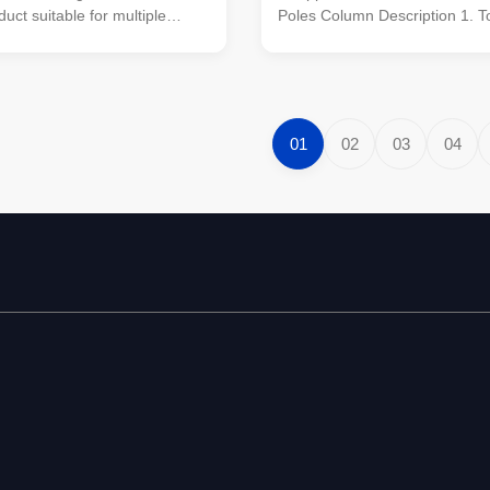
duct suitable for multiple
Poles Column Description 1. T
d municipal applications. Its
diameter:200mm 2. Bottom
 of ≥ 86 microns, range of pole
diameter:560mm 3. Thickness
d, octagonal, polygonal),
Shape:Octogonal 5. Material:
sile strengths from 235 to 500
service available,just offer des
ickness options from 1mm to
parameter Certificate ISO 900
01
02
03
04
t an adaptable and
Destruction test Available wel
hoice. The hot dip galvanized
CO2 welding or submerged ar
ces its longevity and reduces
welding OEM Available Wind p
costs, making it an
300KM/H Pre-shipment test Av
Production Progress Raw mater