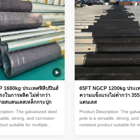
t an adaptable and
40mm make it an adaptable a
hoice. The hot dip galvanized
dependable choice. The hot di
ces its longevity and reduces
finish enhances its longevity 
costs, making it an
maintenance costs, making it 
 1680kg ประเทศฟิลิปปินส์
65FT NGCP 1200kg ประเทศ
งในการผลิต ไม่ต่ํากว่า
ความแข็งแรงไม่ต่ํากว่า 35
ายสแตนเลสเหล็กกระปุก
แตนเลส
ription: The galvanized steel
Product Description: The galva
satile, strong, and corrosion-
pole is a versatile, strong, and
duct suitable for multiple
resistant product suitable for m
d municipal applications. Its
industrial and municipal applica
 of ≥ 86 microns, range of pole
zinc coating of ≥ 86 microns, r