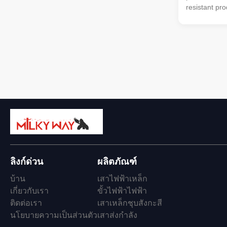
resistant pro
industrial an
zinc coating
shapes (roun
ultimate ten
MPa, and th
40mm make i
dependable c
finish enhan
maintenance 
ลิงก์ด่วน
ผลิตภัณฑ์
บ้าน
เสาไฟฟ้าเหล็ก
เกี่ยวกับเรา
ขั้วไฟฟ้าไฟฟ้า
ติดต่อเรา
เสาเหล็กชุบสังกะสี
นโยบายความเป็นส่วนตัว
เสาส่งกำลัง