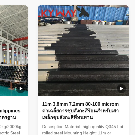
ygonal),
shapes (round, octagonal, polygonal),
 235 to 500
ultimate tensile strengths from 235 to 500
rom 1mm to
MPa, and thickness options from 1mm to
nd
40mm make it an adaptable and
p galvanized
dependable choice. The hot dip galvanized
and reduces
finish enhances its longevity and reduces
an
maintenance costs, making it an
11m 3.8mm 7.2mm 80-100 microm
ilippines
ค่าเฉลี่ยการชุบสังกะสีร้อนสำหรับเสา
มาตรฐาน
เหล็กชุบสังกะสีที่ทนทาน
0kg/2000kg
Description Material: high quality Q345 hot
ctric Steel
rolled steel Mounting Height: 11m or