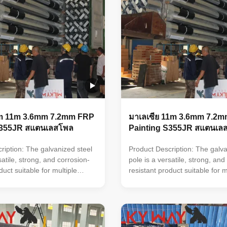
9m 11m 3.6mm 7.2mm FRP
มาเลเซีย 11m 3.6mm 7.2
S355JR สแตนเลสโพล
Painting S355JR สแตนเล
ription: The galvanized steel
Product Description: The galva
satile, strong, and corrosion-
pole is a versatile, strong, and
duct suitable for multiple
resistant product suitable for m
d municipal applications. Its
industrial and municipal applica
 of ≥ 86 microns, range of pole
zinc coating of ≥ 86 microns, r
d, octagonal, polygonal),
shapes (round, octagonal, pol
sile strengths from 235 to 500
ultimate tensile strengths from
ickness options from 1mm to
MPa, and thickness options f