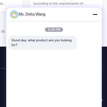
op
according to the requirements of
customers Shape of pole:
:5mm 4.
Round,conical,octagonal,square,mid
Ms. Delia Wang
Q345 Design
hinged,polygonal shafts are made of steel
ign
sheet that folded into required shape and
1:2015,etc
welded longitudinally by automaticarc
11:06 PM
05
ding method
welding machine Brackets: Single or
c auto
double brackets are in the shape and
Good day, what product are you looking 
ressure 5-
dimension as per customers requirement
for?
ailable
Base plate: Base plate is square or round
ial test →
in shape with slotted holes
สายด่วนติดต่อ
86-510-87846084
อีเมล
delia@yin-he.com