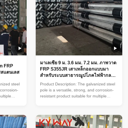
มาเลเซีย 9 ม. 3.6 มม. 7.2 มม. ภาพวาด
mm FRP
FRP S355JR เสาเหล็กออกแบบมา
สสแตนเลส
สำหรับระบบสาธารณูปโภคไฟฟ้ากลาง
แจ้ง
nized steel
Product Description: The galvanized steel
 corrosion-
pole is a versatile, strong, and corrosion-
ultiple
resistant product suitable for multiple
tions. Its
industrial and municipal applications. Its
ange of pole
zinc coating of ≥ 86 microns, range of pole
ygonal),
shapes (round, octagonal, polygonal),
 235 to 500
ultimate tensile strengths from 235 to 500
rom 1mm to
MPa, and thickness options from 1mm to