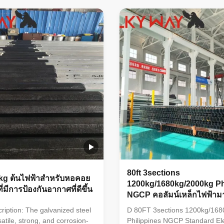
d, octagonal, polygonal),
shapes (round, octagonal, pol
sile strengths from 235 to 500
ultimate tensile strengths from
ickness options from 1mm to
MPa, and thickness options f
t an adaptable and
40mm make it an adaptable a
hoice. The hot dip galvanized
dependable choice. The hot di
ces its longevity and reduces
finish enhances its longevity 
costs, making it an
maintenance costs, making it 
80ft 3sections
kg ต้นไฟฟ้าสําหรับหอคอย
1200kg/1680kg/2000kg Ph
ี่มีการป้องกันอากาศที่ดีขึ้น
NGCP คอลัมน์เหล็กไฟฟ้า
ription: The galvanized steel
D 80FT 3sections 1200kg/168
satile, strong, and corrosion-
Philippines NGCP Standard Ele