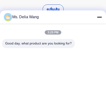
ดูเพิ่มเติม
Ms. Delia Wang
3:25 PM
ค้นหาสินค้าคุณภาพสูง
Good day, what product are you looking for?
ค้นหา
บ้าน
ผลิตภัณฑ์
เกี่ยวกับเรา
ทัวร์โรงงาน
ควบคุมคุณภาพ
ติดต่อเรา
ขออ้าง
Tel: 86-510-87846084
E-mail: delia@yin-he.com