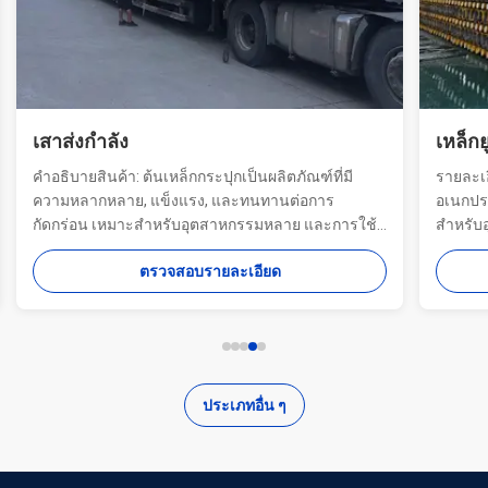
เหล็กยูทิลิตี้ขั้วโลก
ระปุกเป็นผลิตภัณฑ์ที่มี
รายละเอียดสินค้า: เสาเหล็กชุบสังกะสีเ
, และทนทานต่อการ
อเนกประสงค์ แข็งแรง และทนต่อการกั
ุตสาหกรรมหลาย และการใช้
สำหรับอุตสาหกรรมหลายประเภท และ
อบด้วยซีนก ≥ 86 ไมครอน มี
เทศบาล เคลือบสังกะสี ≥ 86 ไมครอน ม
รายละเอียด
ตรวจสอบรายละเอียด
ี่เหลี่ยม, หลายเหลี่ยม)
(กลม แปดเหลี่ยม เหลี่ยม) ความต้านทาน
สุดจาก 235 ถึง 500 MPa
ตั้งแต่ 235 ถึง 500 MPa และตัวเลือกคว
มิ...
มม. ถึง 40 มม. ทำ...
ประเภทอื่น ๆ