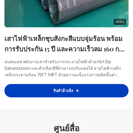
VIDEO
เสาไฟฟ้าเหล็กชุบสังกะสีแบบจุ่มร้อน พร้อม
การรับประกัน 15 ปี และความเร็วลม 160 กม./
ชม. สำหรับการกระจายกระแสไฟฟ้า
สแตนเลส พลังงานเสาสําหรับการกระจายไฟฟ้าด้วย Hot Dip
Galvanization และตัวเลือกสีที่สามารถปรับแต่งได้ สายไฟฟ้าเหล็ก
เหล็กกระดาษร้อน 70FT 94FT ด้วยความแข็งแรงการผลิตขั้นต่ํา
460mpa รายละเอียด การใช้งาน การกระจายไฟฟ้า รูปทรง คอนโนอิด,
มัลติพีระมิด, คอลัมนิฟอร์ม, โพลิแกนอล หรือคอนิก วัสดุ ปกติ
รับคําอ้างอิง
Q345B/A572 ...
ศูนย์สื่อ