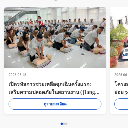
2026.06.18
2026.06
เปิดรหัสการช่วยเหลือฉุกเฉินครั้งแรก:
โครงส
เสริมความปลอดภัยในสถานงาน (Jiangsu
ย่อย 
Milky Way Steel Poles Co., Ltd Organ)
สำเร็จ
ดูรายละเอียด