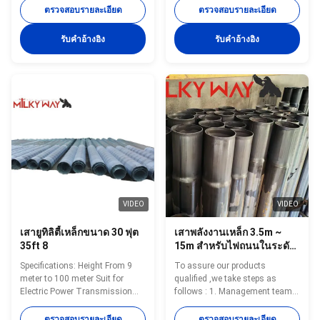
Clip Shape Conoid ,Multi-
11.8m/5KN 150 355 3
ตรวจสอบรายละเอียด
ตรวจสอบรายละเอียด
pyramidal,Columniform,polygonal
11.8m/6.5KN 180 400 3
or conical Material Usually
11.8m/8KN 190 440 3
รับคําอ้างอิง
รับคําอ้างอิง
Q345B/A572,minimum yield
11.8m/10KN 190 450 3.5
strength>=345n/mm2
11.8m/12.5KN 220 500 3.5
Q235B/A36,minimum yield
11.8m/16KN 230 560 3.5
strength>=235n/mm2 As well
11.8m/20KN 240 585 4
as Hot rolled coil from Q460
11.8m/25KN 260 655 4
,ASTM573 GR65, GR50 ,SS400,
11.8m/32KN 260 660 5
SS490, to ST52- Torlance of the
11.8m/40KN 260 670 6
dimenstion +- 2% Power 10 KV
16m/5KN 150 375 4 16m/6.5KN
~550 KV Safety Factor Safety
180 420 4 16m/8KN 190 460 4
factor for conducting wine : 8
16m/10KN 190 510 4
Safety factor for
16m/12.5KN 220 525 4 12
sides 16m/16KN 230 585 4
16m20KN 240 585 5 16m/25KN
VIDEO
VIDEO
260 655 5 16m/32KN
เสายูทิลิตี้เหล็กขนาด 30 ฟุต
เสาพลังงานเหล็ก 3.5m ~
35ft 8
15m สำหรับไฟถนนในระดับ
ความสูงและประเภทต่างๆ
Specifications: Height From 9
To assure our products
meter to 100 meter Suit for
qualified ,we take steps as
Electric Power Transmission
follows : 1. Management team :
and Distribution Shape
We have employ the foreign
Polygonal or Conical Material
export to take chaege of the
ตรวจสอบรายละเอียด
ตรวจสอบรายละเอียด