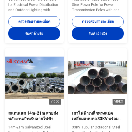
เลือกรูปทรงหลายรูปแบบและ
for Electrical Power Distribution
Steel Power Pole for Power
วัสดุเหล็ก
and Outdoor Lighting with
Transmission Poles with and
Multiple Shape Options and
Customized Thickness Steel All
Steel Materials 33KV Tubular
of our material are purchased
ตรวจสอบรายละเอียด
ตรวจสอบรายละเอียด
Octagonal Height Equipment
from famous mill factory to
Electrical Distribution
assure the quality A mill
รับคําอ้างอิง
รับคําอ้างอิง
Galvanized Line Transmission
certificate issued by the mill
Steel Power Pole Specification:
factory with stamp and
Steel materials conform to
signature must be provided
ASTM A36 with
before unload the material in our
Q235(S235,SS400),
factory ,otherwise we have our
Q345(S355JR), Q460, etc
reason to refuse the material .
Welding: Welding complies with
Before put into production ,all
CSA and AWS, AWS D1.1
the material must pass the
standard. The welders have got
chemical and physical analysis
corresponding certificate after
to make sure
testing and inspection
VIDEO
VIDEO
สแตนเลส 14m-21m สายส่ง
เสาไฟฟ้าเหล็กทรงแปด
พลังงานสําหรับสายไฟฟ้า
เหลี่ยมแบบท่อ 33KV พร้อม
พิกัดการออกแบบ 500 กก.
14m-21m Galvanized Steel
33KV Tubular Octagonal Steel
และความเร็วลม 160 กม./