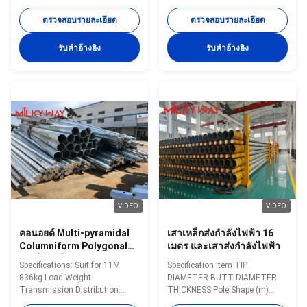
Project Material ASTM
exceptional strength, durability,
A572,S355,Q235,Q345,Q360 or
and versatility for a wide range
ตรวจสอบรายละเอียด
ตรวจสอบรายละเอียด
equivalent internation standard
of construction and structural
Design service available,just
applications. Designed with
รับคําอ้างอิง
รับคําอ้างอิง
offer design parameter
precision, these steel poles are
Certificate ISO 9001:2008,etc
known for their superior
Destruction test Available
performance in demanding
welding method CO2 welding or
environments, making them the
submerged arc auto welding
ideal choice for staircases,
OEM Available Wind pressure 5-
handrails, and other
300KM/H Pre-shipment test
architectural elements that
Available Production process
require both reliability and
Raw material test → Cutting
aesthetic appeal. With years of
→Molding or bending →Welidng
30 years
VIDEO
VIDEO
คอนอยด์ Multi-pyramidal
เสาเหล็กส่งกำลังไฟฟ้า 16
Columniform Polygonal
เมตร และเสาส่งกำลังไฟฟ้า
หรือโคลมโอนการส่งพลังงาน
Specifications: Suit for 11M
Specification Item TIP
ในขนาดต่าง ๆ
836kg Load Weight
DIAMETER BUTT DIAMETER
Transmission Distribution
THICKNESS Pole Shape (m)
Galvanized Steel Pole With Rung
(MM) (MM) (MM) 8 sides