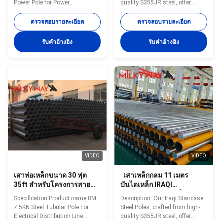
Power Pole for Power
quality S355JR steel, offer
Resistant Design
Distribution Network High-
exceptional strength, durability,
quality steel power pole
and versatility for a wide range
ตรวจสอบรายละเอียด
ตรวจสอบรายละเอียด
designed for 138kv
of construction and structural
transmission lines in power
applications. Designed with
รับคําอ้างอิง
รับคําอ้างอิง
distribution networks, offering
precision, these steel poles are
superior strength and durability.
known for their superior
Product Specifications
performance in demanding
Specification Details Suit for
environments, making them the
10.5m 138kv Electrical Supplies
ideal choice for staircases,
Transmission Line Steel Round
handrails, and other
Power Pole Shape Conoid, Multi-
architectural elements that
pyramidal, Columniform,
require both reliability and
polygonal or conical Material
aesthetic appeal. With years of
Q345B/A572 (minimum yield
30 years
VIDEO
VIDEO
เสาท่อเหล็กขนาด 30 ฟุต
เสาเหล็กกลม 11 เมตร
35ft สำหรับโครงการสาย
บันไดเหล็ก IRAQI
การกระจายไฟฟ้า
STAIRCASE เสาเหล็ก
Specification Product name 8M
Description: Our Iraqi Staircase
7.5KN Steel Tubular Pole For
Steel Poles, crafted from high-
Electrical Distribution Line
quality S355JR steel, offer