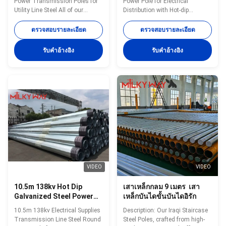
Power Transmission Poles for
Power Pole for Electrical
ชม. ทนทานต่อแผ่นดินไหว
Utility Line Steel All of our
Distribution with Hot-dip
material are purchased from
Galvanization in accordance
famous mill factory to assure
with ASTM A123 33KV Tubular
ตรวจสอบรายละเอียด
ตรวจสอบรายละเอียด
the quality A mill certificate
Octagonal Height Equipment
issued by the mill factory with
Electrical Distribution
รับคําอ้างอิง
รับคําอ้างอิง
stamp and signature must be
Galvanized Line Transmission
provided before unload the
Steel Power Pole Specification:
material in our factory
Steel materials conform to
,otherwise we have our reason
ASTM A36 with
to refuse the material . Before
Q235(S235,SS400),
put into production ,all the
Q345(S355JR), Q460, etc
material must pass the
Welding: Welding complies with
chemical and physical analysis
CSA and AWS, AWS D1.1
to make sure that they have
standard. The welders have got
meet the requested
corresponding certificate after
testing and inspection. Finish:
VIDEO
VIDEO
10.5m 138kv Hot Dip
เสาเหล็กกลม 9 เมตร เสา
Galvanized Steel Power
เหล็กบันไดขั้นบันไดอิรัก
Pole for Transmission
10.5m 138kv Electrical Supplies
Description: Our Iraqi Staircase
Line with Wind Speed 160
Transmission Line Steel Round
Steel Poles, crafted from high-
Km/Hour and Earthquake