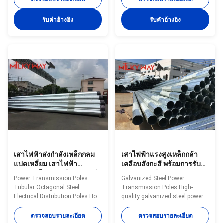
Normally Q345B/A572,
overall managemnt ,especailly
Minimum Yield Strength ≥ 345
the technical managemnt and
รับคําอ้างอิง
รับคําอ้างอิง
N/mm² Q235B/A36, Minimum
quality management . 2.
Yield Strength ≥ 235 N/mm² As
Introducing ISO management
well as Hot rolled coil from
,We are awared ISO 9001:2008
ASTM A572 GR65, GR50, SS400
certificate. 3. QC Inpection:It is
Power Capacity 10kV to 220kV
our company policy that all the
Tolerance of the dimension
finish product should be
According to client’s
inspected by our specialzed QC
requirement. Surface treatment
in every manufacure steps and
Hot dip galvanized Following
beofore every shipment. Material
ASTM A 123, or any other
High-quality steel
standard by
เสาไฟฟ้าส่งกำลังเหล็กกลม
เสาไฟฟ้าแรงสูงเหล็กกล้า
แปดเหลี่ยม เสาไฟฟ้า
เคลือบสังกะสี พร้อมการรับ
จำหน่ายไฟฟ้าเคลือบสังกะสี
ประกัน 15 ปี, รองรับแรงดัน
Power Transmission Poles
Galvanized Steel Power
แบบจุ่มร้อน พร้อมความสูง
ไฟฟ้า 10kV ถึง 220kV, และมี
Tubular Octagonal Steel
Transmission Poles High-
และรูปทรงต่างๆ
ตัวเลือกความยาวตั้งแต่ 45
Electrical Distribution Poles Hot
quality galvanized steel power
ฟุต ถึง 70 ฟุต
Dip Galvanized with Various
transmission poles featuring
Heights and Shapes
certified materials and
ตรวจสอบรายละเอียด
ตรวจสอบรายละเอียด
Specification: 1) Steel materials
comprehensive strength testing.