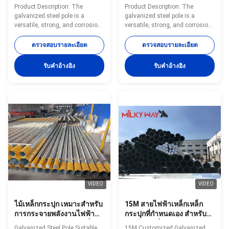
ออกแบบส่งไฟฟ้า สายสแตน
งานหนักให้ความเสถียรและ
Product Description: The
Product Description: The
เลสที่ให้การสนับสนุนที่ดีที่สุด
ความปลอดภัยที่เหนือกว่า
galvanized steel pole is a
galvanized steel pole is a
สําหรับสายประสานไฟฟ้า
สำหรับโครงการโครงสร้าง
versatile, strong, and corrosion-
versatile, strong, and corrosion-
และอุปกรณ์ประกอบไฟฟ้าใน
พื้นฐานระบบส่งไฟฟ้า
resistant product suitable for
resistant product suitable for
การกระจายไฟฟ้า
multiple industrial and
multiple industrial and
ตรวจสอบรายละเอียด
ตรวจสอบรายละเอียด
municipal applications. Its zinc
municipal applications. Its zinc
coating of ≥ 86 microns, range
coating of ≥ 86 microns, range
รับคําอ้างอิง
รับคําอ้างอิง
of pole shapes (round,
of pole shapes (round,
octagonal, polygonal), ultimate
octagonal, polygonal), ultimate
tensile strengths from 235 to
tensile strengths from 235 to
500 MPa, and thickness options
500 MPa, and thickness options
from 1mm to 40mm make it an
from 1mm to 40mm make it an
adaptable and dependable
adaptable and dependable
choice. The hot dip galvanized
choice. The hot dip galvanized
finish enhances its longevity
finish enhances its longevity
and reduces maintenance
and reduces maintenance
costs, making it an
costs, making it an
VIDEO
VIDEO
ไม้เหล็กกระปุก เหมาะสําหรับ
15M สายไฟฟ้าเหล็กเหล็ก
การกระจายพลังงานไฟฟ้า
กระปุกที่กําหนดเอง สําหรับ
และแสงสว่างกลางแจ้งที่มีตัว
สายไฟฟ้าที่กําหนดความหนา
Galvanized Steel Pole Suitable
15M Customized Galvanized