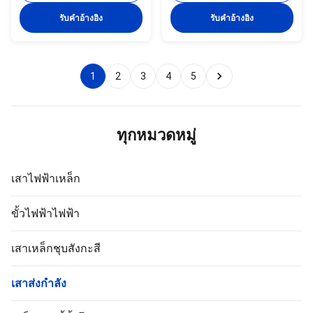
conform to ASTM A36 with
Available in lengths from 45ft to
รับคําอ้างอิง
รับคําอ้างอิง
Q235(S235,SS400),Q345(S355JR),
70ft with multiple configuration
Q460,etc 2) Welding: Welding
options. Steel Material Quality
complies with CSA and AWS,
Assurance All materials are
AWS D1.1 standard. The
sourced from renowned mill
welders have got corresponding
1
2
3
4
factories to ensure superior
5
certificate after testing and
quality and performance. Mill
inspection. 3) Finish: Hot-dip
certificates with official stamps
galvanized in accordance with
and signatures are required
ASTM A123. 4) Pole Height: All
before material acceptance
ทุกหมวดหมู่
available 5) Pole shape:
Comprehensive
เสาไฟฟ้าเหล็ก
ขั้วไฟฟ้าไฟฟ้า
เสาเหล็กชุบสังกะสี
เสาส่งกำลัง