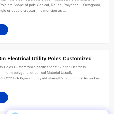
n Pole,etc Shape of pole Conical, Round, Polygonal---Octagonal,
le or double crossarm, dimension as ...
m Electrical Utility Poles Customized
ty Poles Customized Specifications: Suit for Electricity
mniform,polygonal or conical Material Usually
2 Q235B/A36,minimum yield strength>=235n/mm2 As well as