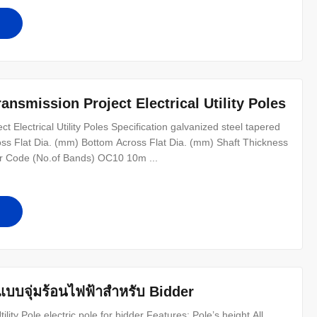
ansmission Project Electrical Utility Poles
t Electrical Utility Poles Specification galvanized steel tapered
oss Flat Dia. (mm) Bottom Across Flat Dia. (mm) Shaft Thickness
or Code (No.of Bands) OC10 10m ...
แบบจุ่มร้อนไฟฟ้าสำหรับ Bidder
ty Pole electric pole for bidder Features: Pole’s height All