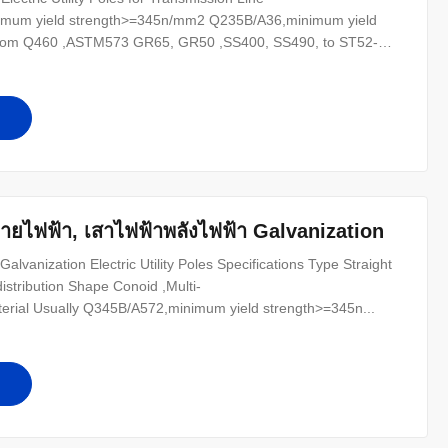
inimum yield strength>=345n/mm2 Q235B/A36,minimum yield
l from Q460 ,ASTM573 GR65, GR50 ,SS400, SS490, to ST52-
่ายไฟฟ้า, เสาไฟฟ้าพลังไฟฟ้า Galvanization
Galvanization Electric Utility Poles Specifications Type Straight
 distribution Shape Conoid ,Multi-
terial Usually Q345B/A572,minimum yield strength>=345n...