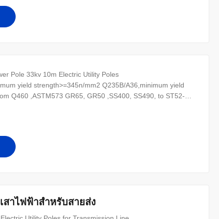
r Pole 33kv 10m Electric Utility Poles
inimum yield strength>=345n/mm2 Q235B/A36,minimum yield
l from Q460 ,ASTM573 GR65, GR50 ,SS400, SS490, to ST52-
เสาไฟฟ้าสำหรับสายส่ง
ectric Utility Poles for Transmission Line