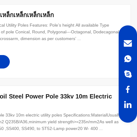
เหล็กเหล็กเหล็กเหล็ก
 Utility Poles Features: Pole’s height All available Type
e of pole Conical, Round, Polygonal---Octagonal, Dodecagonal,
crossarm, dimension as per customers’ ...
oil Steel Power Pole 33kv 10m Electric
e 33kv 10m electric utility poles Specifications:MaterialUsually
2 Q235B/A36,minimum yield strength>=235n/mm2As well as
50 ,SS400, SS490, to ST52-Lamp power20 W- 400 ...