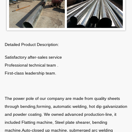
Groung
customers requirement
mounted:
Hot dip galvanization with thickness of 80-
Galvanizing:
100µm average
Detailed Product Description:
Satisfactory after-sales service
Powder
Pure polyester powder painting, color is
Professional technical team .
coating:
optional
First-class leadership team.
The power pole of our company are made from quality sheets
through bending,forming, automatic welding, hot dip galvanization
and powder coating. We owned advanced production-line, it
included Flatting machine, Steel plate shearer, bending
machine,Auto-closed up machine, submerged arc welding