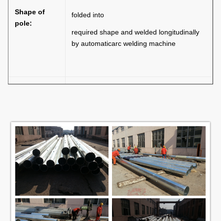
Shape of
folded into
pole:
required shape and welded longitudinally
by automaticarc welding machine
Single or double brackets are in the shape
Brackets:
and dimension as per customers
requirement
Base plate is square or round in shape
with slotted holes for anchor bolt and
dimension as per
Base plate:
customers requirement
The length buried underground as per