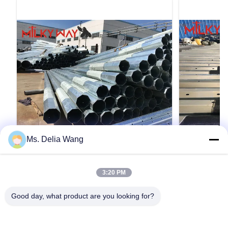
Ms. Delia Wang
VIDEO
ต้นเหล็กขนาด 30 ฟุต 66kv สําหรับสายส่ง
11m 3.8mm
3:20 PM
ไฟฟ้าที่มีแขนคู่
เฉลี่ยการชุบ
สังกะสีที่ทน
ต้นเหล็กขนาด 30 ฟุต 66kv สําหรับสายส่งไฟฟ้าที่มี
คําอธิบาย วัส
Good day, what product are you looking for?
แขนคู่ คําอธิบายรวดเร็ว ค้อนเหล็กเป็นทางเลือกที่
ร้อน ความสูงก
สวยงามกับหอคอยแบบดั้งเดิม และมีความทนทาน
ต้องการของลูก
ต่อการกัดกรองที่สูงกว่ามาก เนื่องจากธรรมชาติ
โคน,ทรงแปดเหลี
การทําความสะอาดตัวเองของโครงสร้างแบบ
กลาง,ทรงหลายเห