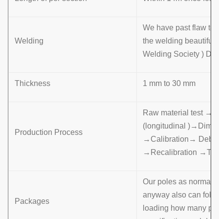
We have past flaw tes
Welding
the welding beautifu
Welding Society ) D 
Thickness
1 mm to 30 mm
Raw material test →
(longitudinal )→Dime
Production Process
→Calibration→ Deburr
→Recalibration →Th
Our poles as normal co
anyway also can follo
Packages
loading how many pcs w