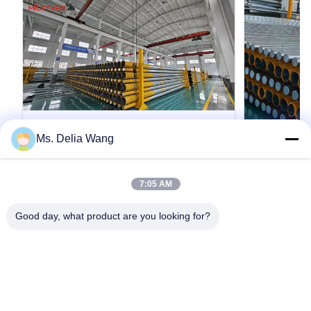
Ms. Delia Wang
VIDEO
10 m 12.2 m 17 m 21 m Trinidad and
เสาจ่ายไฟทร
7:05 AM
Tobago Distribution Pole
ร้อนขนาด 1
Transmission Pole
เชื่อม AWS 
Product Description: The galvanized steel pole
เสาจำหน่ายไฟฟ
Good day, what product are you looking for?
is a versatile, strong, and corrosion-resistant
พร้อมมาตรฐาน
product suitable for multiple industrial and
ต่ำแปดเหลี่ยม
municipal applications. Its zinc coating of ≥ 86
สังกะสีแบบจุ
microns, range of pole shapes (round,
การจ่ายไฟฟ้าใ
รับคําอ้างอิง
octagonal, polygonal), ultimate tensile strengths
ข้อมูลจำเพาะ 
from 235 to 500 MPa, ...
จำหน่ายไฟฟ้า 
เร...