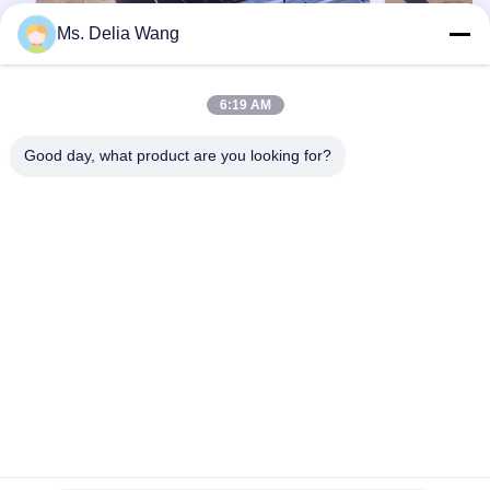
Ms. Delia Wang
VIDEO
สายไฟฟ้าสําหรับสายส่งไฟฟ้าที่มีเหล็ก
11.9m 940d
6:19 AM
กระปุกร้อนและความสูงและการออกแบบ
สายไฟฟ้าค
การติดตั้งที่กําหนดเอง
รับการส่งไฟฟ
เสาไฟฟ้าเหล็กเคลือบสังกะสีแบบจุ่มร้อน 6-18 เมตร
เสาไฟฟ้าเหล็กช
Good day, what product are you looking for?
สำหรับเสาโลหะกำลังส่งสำหรับเสาไฟฟ้าเหล็ก
ทนทานและมีประ
ข้อมูลจำเพาะ วัสดุ: เหล็กแผ่นรีดร้อน Q345
สังกะสีขนาด 1
คุณภาพสูง ความสูงในการติดตั้ง: 3-30 เมตร หรือ
เพื่อความทนท
ตามความต้องการของลูกค้า รูปร่างของเสา: ทรง
ไฟฟ้าต่างๆ คุณ
รับคําอ้างอิง
กลม, ทรงกรวย, แปดเหลี่ยม, สี่เหลี่ยม, บานพับ
ละเอียด ความส
กลาง, เพลาหลายเหลี่ยมทำจากแผ่นเหล็ก พับ...
เสาแรงดึง, เสาเ
บ้าน
ผลิตภัณฑ์
เกี่ยวกับเรา
ทัวร์โรงงาน
ควบคุมคุณภาพ
ติดต่อเรา
ขออ้าง
Tel: 86-510-87846084
E-mail: delia@yin-he.com