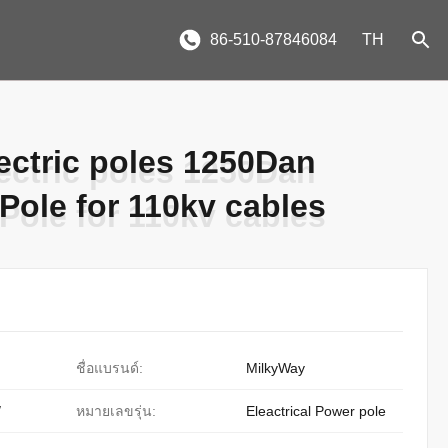
86-510-87846084
TH
ectric poles 1250Dan
ectric poles 1250Dan
 Pole for 110kv cables
 Pole for 110kv cables
ชื่อแบรนด์:
MilkyWay
/
หมายเลขรุ่น:
Eleactrical Power pole