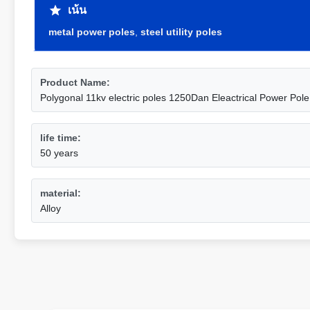
เน้น
metal power poles
,
steel utility poles
Product Name:
Polygonal 11kv electric poles 1250Dan Eleactrical Power Pole
life time:
50 years
material:
Alloy