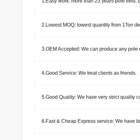
1.Easy work: more than 23 years pole field. 
2.Lowest MOQ: lowest quantity from 1Ton dep
3.OEM Accepted: We can produce any pole o
4.Good Service: We treat clients as friends.
5.Good Quality: We have very strict quality c
6.Fast & Cheap Express service: We have b