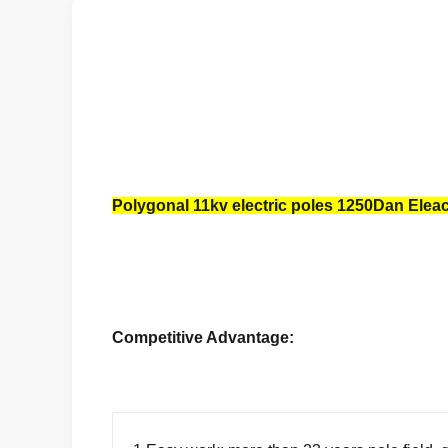
Polygonal 11kv electric poles 1250Dan Eleac
Competitive Advantage: