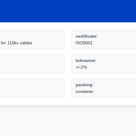
certificate:
 for 110kv cables
ISO9001
tolerance:
+/-2%
packing:
container