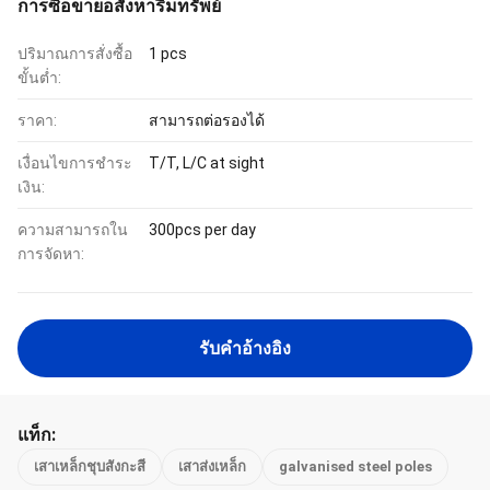
การซื้อขายอสังหาริมทรัพย์
ปริมาณการสั่งซื้อ
1 pcs
ขั้นต่ำ:
ราคา:
สามารถต่อรองได้
เงื่อนไขการชำระ
T/T, L/C at sight
เงิน:
ความสามารถใน
300pcs per day
การจัดหา:
รับคําอ้างอิง
แท็ก:
เสาเหล็กชุบสังกะสี
เสาส่งเหล็ก
galvanised steel poles