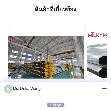
สินค้าที่เกี่ยวข้อง
Ms. Delia Wang
VIDEO
Octagonal Galvanized Steel Pole
11.9M 8kn 
4:08 AM
Suitable for Electrical Power
Multifunct
Distribution and Outdoor Lighting