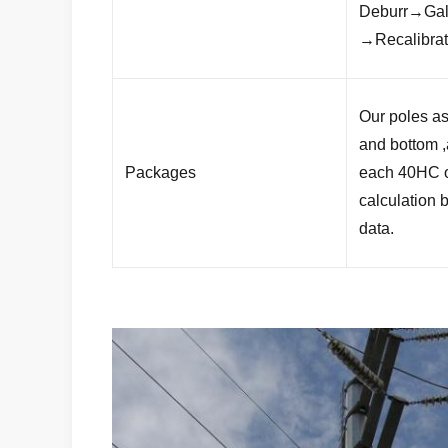
Deburr→Galv
→Recalibra
Our poles as
and bottom ,
Packages
each 40HC o
calculation b
data.