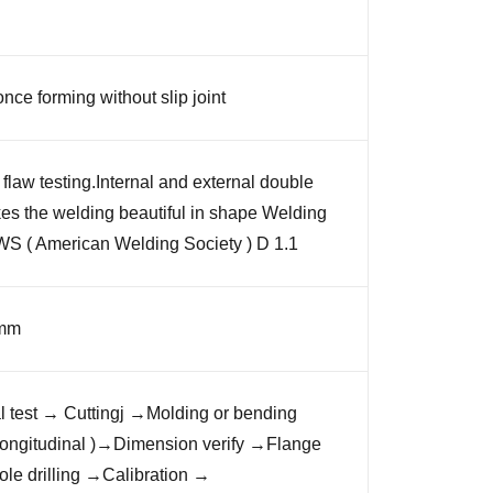
nce forming without slip joint
flaw testing.Internal and external double
es the welding beautiful in shape Welding
WS ( American Welding Society ) D 1.1
 mm
l test → Cuttingj →Molding or bending
ongitudinal )→Dimension verify →Flange
le drilling →Calibration →