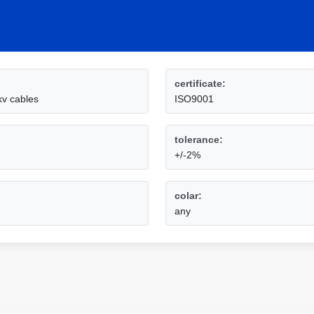
certificate:
kv cables
ISO9001
tolerance:
+/-2%
colar:
any