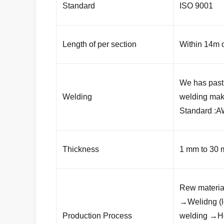
Standard
ISO 9001
Length of per section
Within 14m o
We has past 
Welding
welding mak
Standard :A
Thickness
1 mm to 30
Rew materia
→Welidng (l
Production Process
welding →Ho