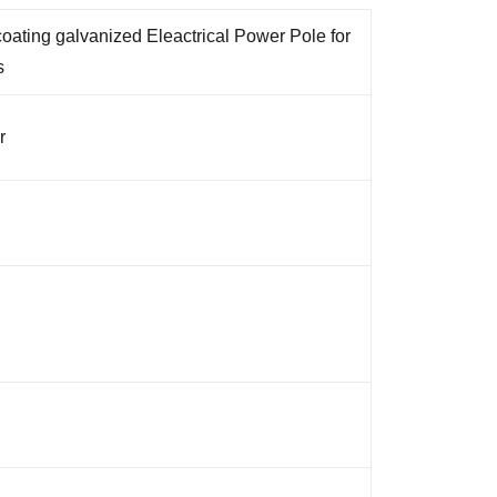
ating galvanized Eleactrical Power Pole for
s
r