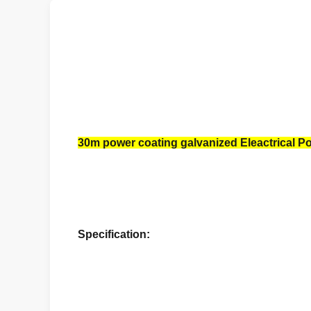
30m power coating galvanized Eleactrical Po
Specification: