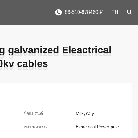
86-510-87846084
TH
 galvanized Eleactrical
 galvanized Eleactrical
0kv cables
0kv cables
ชื่อแบรนด์:
MilkyWay
/
หมายเลขรุ่น:
Eleactrical Power pole