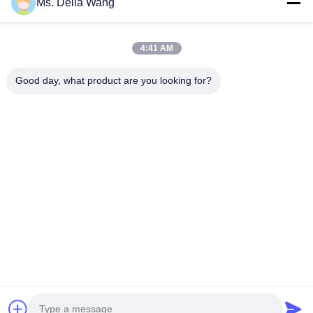
Ms. Delia Wang
VIDEO
Durable Utility Power Poles Made from
Octagonal 
4:41 AM
Q345B and Q235B Steel with Safety
Suitable fo
Factor Eight for Conducting and
Distributio
Durable Utility Power Poles Made from Q345B
Octagonal Galv
Grounding Wire
Application
Good day, what product are you looking for?
and Q235B Steel with Safety Factor Eight for
Electrical Pow
Durability
Conducting and Grounding Wire Material
Lighting Appli
Construction Poles manufactured by high-quality
Durability Mat
metal plants, molded into multi-row cone-
manufactured b
รับคําอ้างอิง
shaped vertical steel bars with hot galvanized
molded into mu
anti-corrosion treatment Light plate ...
steel bars with
บ้าน
ผลิตภัณฑ์
เกี่ยวกับเรา
ทัวร์โรงงาน
ควบคุมคุณภาพ
ติดต่อเรา
ขออ้าง
Tel: 86-510-87846084
E-mail: delia@yin-he.com
© 2026 Jiangsu milky way steel poles co.,ltd. All Rights Reserved.