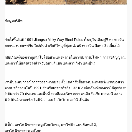
ข้อมูลบริษัท
ก่อตั้งขึ้นในปี 1991 Jiangsu Milky Way Steel Poles ตั้งอยู่ในเมืองอู๋ซี ทางตะวัน
ออกของประเทศจีน ใกล้กับท่าเรือที่ใหญ่ที่สุดแห่งหนึ่งของจีน คือท่าเรือเซี่ยงไฮ้
ผลิตภัณฑ์ของเราถูกนำไปใช้อย่างแพร่หลายในการส่งกำลังไฟฟ้า การส่งสัญญาณ
และการให้แสงสว่างสำหรับถนน สี่แยก และลานกีฬา และอื่นๆ
เรามีประสบการณ์การส่งออกมากมาย ตั้งแต่คำสั่งซื้อต่างประเทศครั้งแรกของเรา
จากปากีสถานในปี 1991 สำหรับเสาส่งกำลัง 132 KV ผลิตภัณฑ์ของเราได้ถูกจัดส่ง
ไปยังกว่า 70 ประเทศและพื้นที่ รวมถึงอเมริกา ออสเตรเลีย รัสเซีย เยอรมนี สเปน
ฟิลิปปินส์ มาเลเซีย โดมินิกา คองโก โตโก และกินี เป็นต้น
แท็ก:
เสาไฟฟ้าสาธารณูปโภคโลหะ
,
เสาไฟฟ้าแบบยืดหดได้
,
เสาไฟฟ้าสาธารณูปโภค