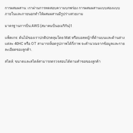
การผสมผสาน: เราผ่านการทดสอบความบกพร่อง การผสมผสานแบบสองแบบ
ภายในและภายนอกทําให้ผสมผสานมีรูปร่างสวยงาม
มาตรฐานการปั่น:AWS (สมาคมปั่นอเมริกัน)1
แพ็คเกจ: ต้นไม้ของเราปกติปกคลุมโดย Mat หรือบอลหญ้าที่ด้านบนและด้านล่าง
แต่ละ 40HC หรือ OT สามารถล็อดรูปภาพได้กี่ภาพ จะคํานวณจากข้อมูลและราย
ละเอียดของลูกค้า.
สไตล์: ขนาดและสไตล์สามารถตรวจสอบได้ตามคําขอของลูกค้า