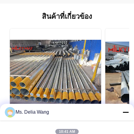
สินค้าที่เกี่ยวข้อง
Ms. Delia Wang
VIDEO
75FT 1680kg Electrical Power Pole for
สายไฟฟ้าสําห
10:41 AM
Transmission and Distribution
กระปุกร้อน