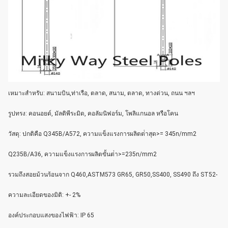
เหมาะสําหรับ: สนามบิน,ท่าเรือ, ตลาด, สนาม, ตลาด, ทางด่วน, ถนน ฯลฯ
รูปทรง: คอนอยด์, มัลติพีระมิด, คอลัมนิฟอร์ม, โพลิแกนอล หรือโคน
วัสดุ: ปกติคือ Q345B/A572, ความแข็งแรงการผลิตต่ําสุด>= 345n/mm2
Q235B/A36, ความแข็งแรงการผลิตขั้นต่ํา>=235n/mm2
รวมถึงสอยม้วนร้อนจาก Q460,ASTM573 GR65, GR50,SS400, SS490 ถึง ST52-
ความละเอียดของมิติ: +- 2%
องค์ประกอบแสงของไฟฟ้า: IP 65