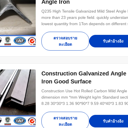
Angle Iron
Q235 High Tensile Galvanized Mild Steel Angle
more than 23 years pole field. quickly underst
lowest quantity from 1Ton depends on different
design. 4.Good Service: We treat clients as frie
.Good reputation in the market. 6.Fast & Chea
ตรวจสอบราย
รับคําอ้างอิง
ละเอียด
Construction Galvanized Angle 
Iron Good Surface
Construction Use Hot Rolled Carbon Mild Angle 
dimension mm *mm Weight kg/m Standard sect
8.28 30*30*3 1.36 90*90*7 9.59 40*40*3 1.83 9
100*100*10 14.9 45*45*5 3.38 100*100*13 19.1
60*60*4 3.68 130*130*12 23.4 60*60*5 4.55 13
ตรวจสอบราย
รับคําอ้างอิง
ละเอียด