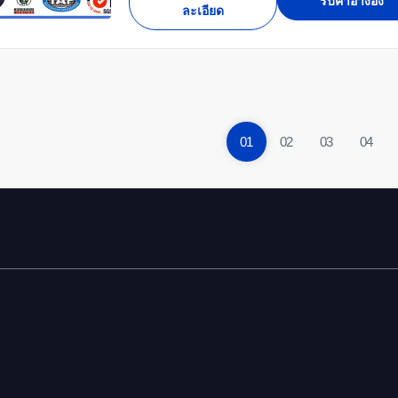
รับคําอ้างอิง
ละเอียด
01
02
03
04