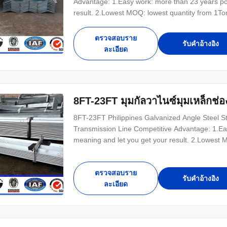
Advantage: 1.Easy work: more than 23 years pol
result. 2.Lowest MOQ: lowest quantity from 1T
any pole of your design. 4.Good Service: We trea
control system .Good reputation in the market. 
ตรวจสอบราย
รับคําอ้างอิง
ละเอียด
8FT-23FT มุมกัลวาไนซ์มุมเหล็กช่
8FT-23FT Philippines Galvanized Angle Steel S
Transmission Line Competitive Advantage: 1.Eas
meaning and let you get your result. 2.Lowest M
3.OEM Accepted: We can produce any pole of you
Quality: We have very strict quality control syst
ตรวจสอบราย
รับคําอ้างอิง
ละเอียด