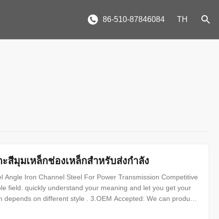
86-510-87846084
TH
กะสีมุมเหล็กช่องเหล็กสำหรับส่งกำลัง
el Angle Iron Channel Steel For Power Transmission Competitive
e field. quickly understand your meaning and let you get your
on depends on different style . 3.OEM Accepted: We can produce
t clients as friends. 5.Good Quality: We have very strict quality