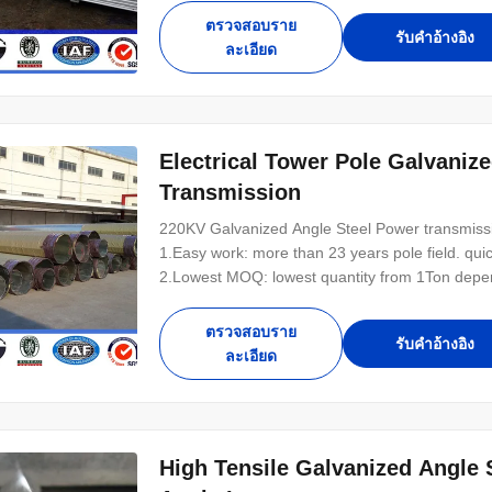
control system .Good reputation in the
ตรวจสอบราย
รับคําอ้างอิง
ละเอียด
Electrical Tower Pole Galvanize
Transmission
220KV Galvanized Angle Steel Power transmissi
1.Easy work: more than 23 years pole field. qui
2.Lowest MOQ: lowest quantity from 1Ton depen
pole of your design. 4.Good Service: We treat cl
control system .Good reputation in the market. 
ตรวจสอบราย
รับคําอ้างอิง
ละเอียด
High Tensile Galvanized Angle 