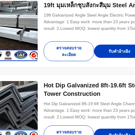
19ft มุมเหล็กชุบสังกะสีมุม Steel 
19ft Galvanized Angle Steel Angle Electric Pow
Advantage: 1.Easy work: more than 23 years pol
result. 2.Lowest MOQ: lowest quantity from 1T
any pole of your design. 4.Good Service: We trea
control system .Good reputation in the market. 
ตรวจสอบราย
รับคําอ้างอิง
ละเอียด
Hot Dip Galvanized 8ft-19.6ft S
Tower Construction
Hot Dip Galvanized 8ft-19.6ft Steel Angle Chan
Advantage: 1.Easy work: more than 23 years pol
result. 2.Lowest MOQ: lowest quantity from 1T
any pole of your design. 4.Good Service: We trea
control system .Good reputation in the market. 
ตรวจสอบราย