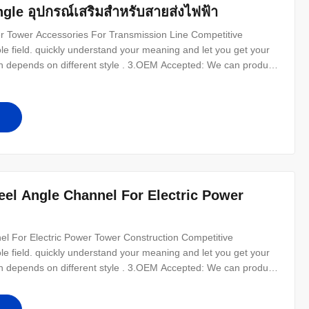
Angle อุปกรณ์เสริมสำหรับสายส่งไฟฟ้า
er Tower Accessories For Transmission Line Competitive
e field. quickly understand your meaning and let you get your
on depends on different style . 3.OEM Accepted: We can produce
t clients as friends. 5.Good Quality: We have very strict quality
6
teel Angle Channel For Electric Power
nel For Electric Power Tower Construction Competitive
e field. quickly understand your meaning and let you get your
on depends on different style . 3.OEM Accepted: We can produce
t clients as friends. 5.Good Quality: We have very strict quality
6