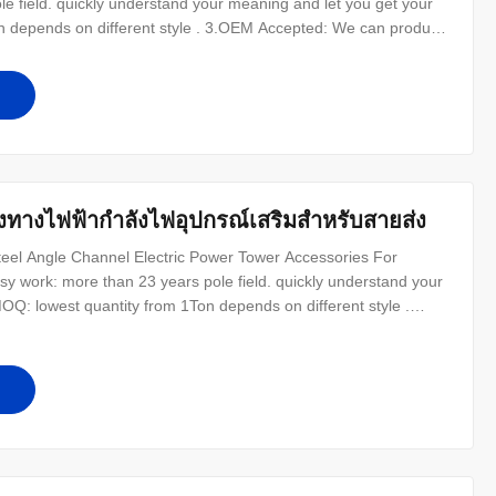
e field. quickly understand your meaning and let you get your
on depends on different style . 3.OEM Accepted: We can produce
t clients as friends. 5.Good Quality: We have very strict quality
6
องทางไฟฟ้ากำลังไฟอุปกรณ์เสริมสำหรับสายส่ง
teel Angle Channel Electric Power Tower Accessories For
y work: more than 23 years pole field. quickly understand your
OQ: lowest quantity from 1Ton depends on different style .
r design. 4.Good Service: We treat clients as friends. 5.Good
em