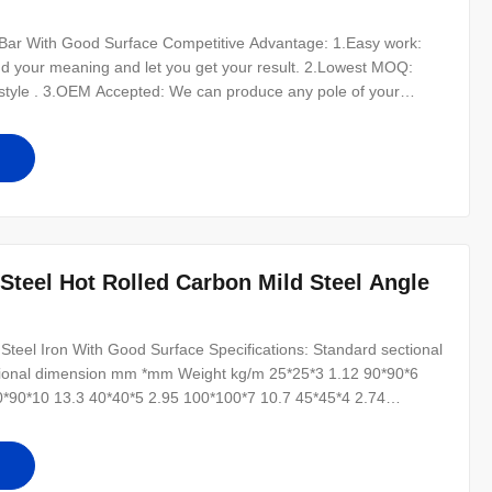
 Bar With Good Surface Competitive Advantage: 1.Easy work:
and your meaning and let you get your result. 2.Lowest MOQ:
 style . 3.OEM Accepted: We can produce any pole of your
nds. 5.Good Quality: We have very strict quality control system
p Express
Steel Hot Rolled Carbon Mild Steel Angle
Steel Iron With Good Surface Specifications: Standard sectional
ional dimension mm *mm Weight kg/m 25*25*3 1.12 90*90*6
0*90*10 13.3 40*40*5 2.95 100*100*7 10.7 45*45*4 2.74
 50*50*4 3.06 120*120*8 14.7 50*50*6 4.43 130*130*9 17.9
0*130*15 28.8 60*60*6 5.37