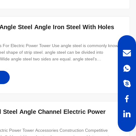
Angle Steel Angle Iron Steel With Holes
s For Electric Power Tower Use angle steel is commonly known
el shape of strip steel. angle steel can be divided into
 Wide angle steel two sides are equal. angle steel's
 x thickness of mm number. Specifications: Name S275JR Hot
ic Power Tower
el Steel Angle Channel Electric Power
ectric Power Tower Accessories Construction Competitive