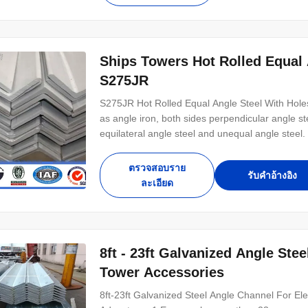
Ships Towers Hot Rolled Equal 
S275JR
S275JR Hot Rolled Equal Angle Steel With Hole
as angle iron, both sides perpendicular angle ste
equilateral angle steel and unequal angle steel.
specifications to the border thickness x width
Rolled Equal Angle Steel With Holes For Electr
ตรวจสอบราย
รับคําอ้างอิง
ละเอียด
8ft - 23ft Galvanized Angle Ste
Tower Accessories
8ft-23ft Galvanized Steel Angle Channel For El