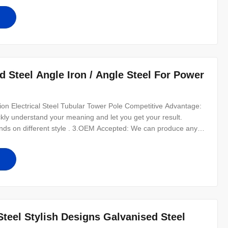
d Steel Angle Iron / Angle Steel For Power
on Electrical Steel Tubular Tower Pole Competitive Advantage:
ckly understand your meaning and let you get your result.
ds on different style . 3.OEM Accepted: We can produce any
ients as friends. 5.Good Quality: We have very strict quality
6.Fast
Steel Stylish Designs Galvanised Steel